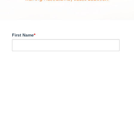
First Name
*
Last name
Email
*
Mobile or WhatsApp
*