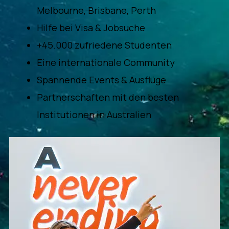
Melbourne, Brisbane, Perth
Hilfe bei Visa & Jobsuche
+45.000 zufriedene Studenten
Eine internationale Community
Spannende Events & Ausflüge
Partnerschaften mit den besten
Institutionen in Australien